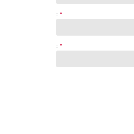
:
*
:
*