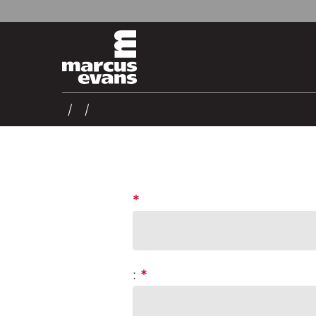
*
:
*