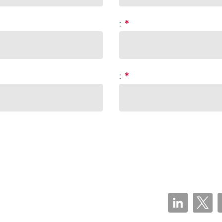
:
*
:
*